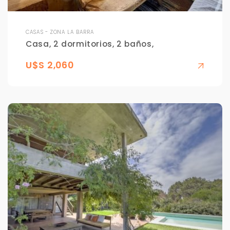
CASAS - ZONA LA BARRA
Casa, 2 dormitorios, 2 baños,
U$S 2,060
Para responderte
mejor y más rápido
Déjanos tus datos para identificar tu consulta en el
sistema de gestión de clientes.
Tu nombre *
Tu WhatsApp *
+598