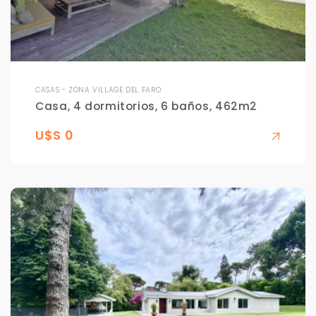
Tus datos están seguros
No compartimos tu información ni enviamos spam.
Uso exclusivo
Solo los usamos para responder tu consulta.
CASAS - ZONA VILLAGE DEL FARO
Casa, 4 dormitorios, 6 baños, 462m2
Continuar por WhatsApp
U$S 0
Cancelar
Buscamos darte la mejor experiencia.
Con estos datos podemos responderte mejor y
más rápido.