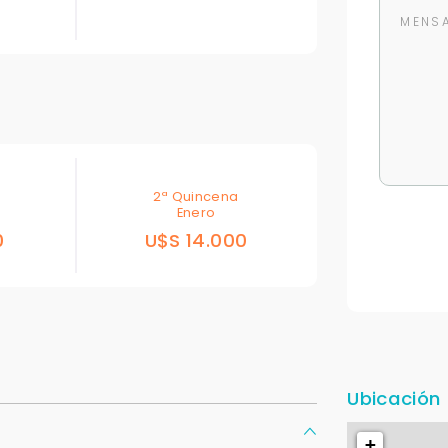
2ª Quincena
Enero
0
U$S 14.000
Para responderte
mejor y más rápido
Déjanos tus datos para identificar tu consulta en el sistema de gestión de
clientes.
Ubicación
Tu nombre *
+