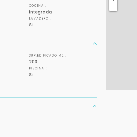
COCINA :
−
Integrada
Tu WhatsApp *
LAVADERO :
Si
+598
Tus datos están seguros
Uso exclusivo
No compartimos tu información
Solo los usamos para responder
ni enviamos spam.
tu consulta.
SUP.EDIFICADO M2 :
200
PISCINA :
Continuar por WhatsApp
Si
Cancelar
Buscamos darte la mejor experiencia.
Con estos datos podemos responderte mejor y más rápido.