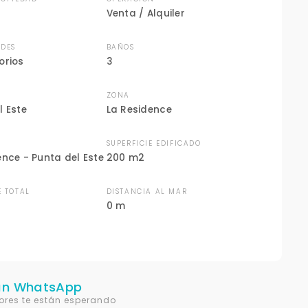
Venta / Alquiler
DES
BAÑOS
orios
3
ZONA
l Este
La Residence
N
SUPERFICIE EDIFICADO
ence - Punta del Este
200 m2
E TOTAL
DISTANCIA AL MAR
0 m
un WhatsApp
ores te están esperando