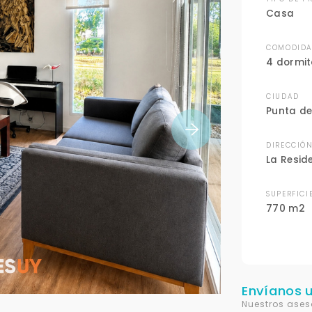
Casa
COMODIDA
4 dormit
CIUDAD
Punta de
DIRECCIÓ
La Resid
SUPERFICI
770 m2
Envíanos 
Nuestros ases