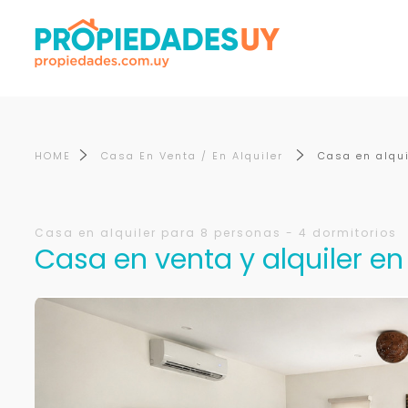
HOME
Casa En Venta / En Alquiler
Casa en alqui
Casa en alquiler para 8 personas - 4 dormitorios
Casa en venta y alquiler en