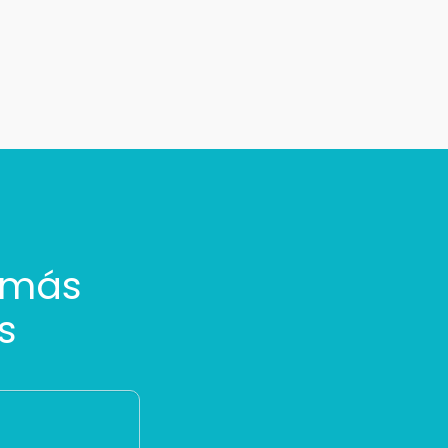
 más
s