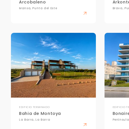
Arcobaleno
Arkont
Mansa, Punta del Este
Brava, Pu
EDIFICIO TERMINADO
EDIFICIO 
Bahia de Montoya
Bonaire
La Barra, La Barra
Península