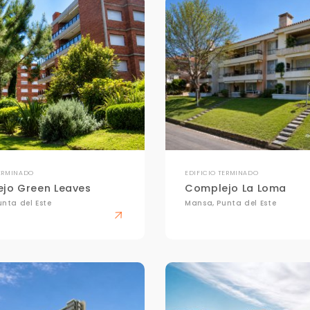
TERMINADO
EDIFICIO TERMINADO
jo Green Leaves
Complejo La Loma
nta del Este
Mansa, Punta del Este