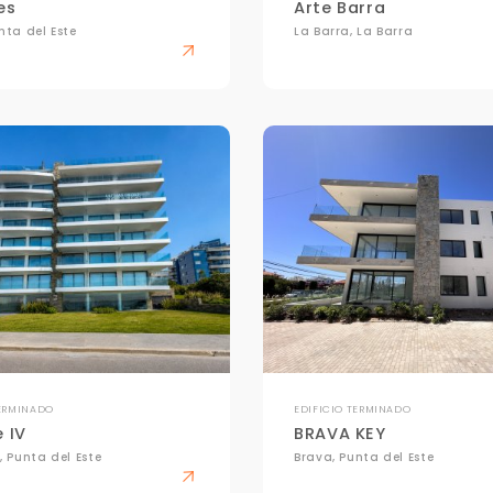
es
Arte Barra
nta del Este
La Barra, La Barra
Para responderte
mejor y más rápido
Déjanos tus datos para identificar tu consulta en el sistema de gestión de
clientes.
Tu nombre *
TERMINADO
EDIFICIO TERMINADO
 IV
BRAVA KEY
Tu WhatsApp *
, Punta del Este
Brava, Punta del Este