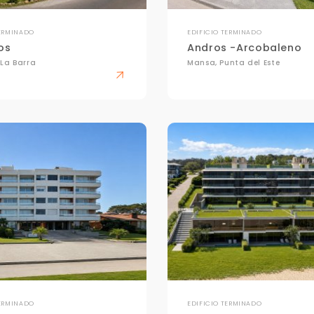
TERMINADO
EDIFICIO TERMINADO
os
Andros -Arcobaleno
 La Barra
Mansa, Punta del Este
TERMINADO
EDIFICIO TERMINADO