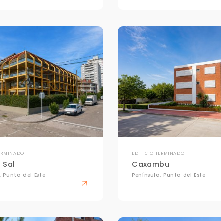
+598
Tus datos están seguros
Uso exclusivo
No compartimos tu información
Solo los usamos para responder
ni enviamos spam.
tu consulta.
Continuar por WhatsApp
Cancelar
Buscamos darte la mejor experiencia.
Con estos datos podemos responderte mejor y más rápido.
TERMINADO
EDIFICIO TERMINADO
 Sal
Caxambu
, Punta del Este
Península, Punta del Este