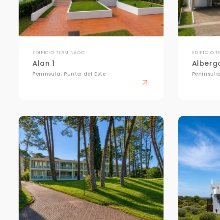
EDIFICIO TERMINADO
EDIFICIO 
Alan 1
Albergo
Península, Punta del Este
Península