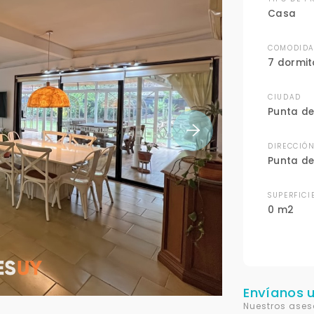
Casa
COMODIDA
7 dormit
CIUDAD
Punta de
DIRECCIÓ
Punta de
SUPERFICI
0 m2
Envíanos 
Nuestros ases