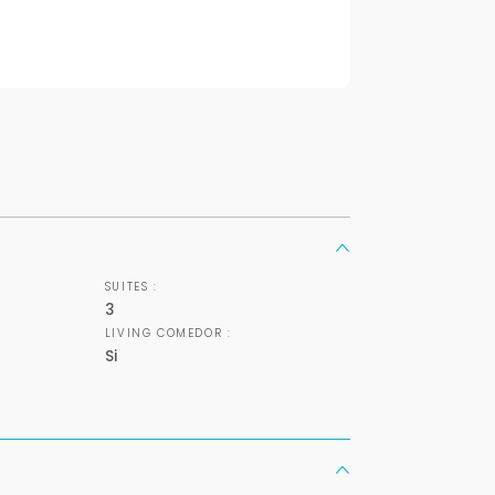
Tus datos están seguros
Uso exclusivo
No compartimos tu información
Solo los usamos para responder
ni enviamos spam.
tu consulta.
Continuar por WhatsApp
Cancelar
Buscamos darte la mejor experiencia.
Con estos datos podemos responderte mejor y más rápido.
SUITES :
3
LIVING COMEDOR :
Si