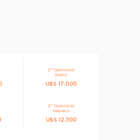
Para responderte
mejor y más rápido
2ª Quincena
Déjanos tus datos para identificar tu consulta en el sistema de gestión de
clientes.
Enero
0
U$S 17.000
Tu nombre *
2ª Quincena
Febrero
Tu WhatsApp *
0
U$S 12.300
+598