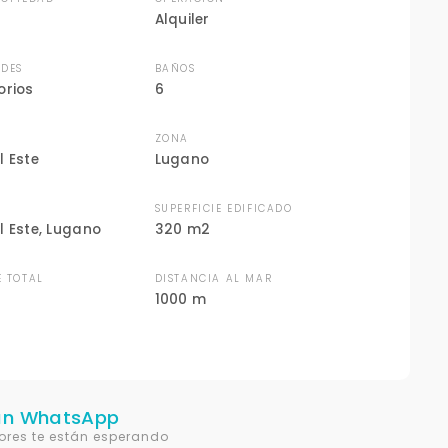
Alquiler
DES
BAÑOS
orios
6
ZONA
l Este
Lugano
N
SUPERFICIE EDIFICADO
l Este, Lugano
320 m2
E TOTAL
DISTANCIA AL MAR
1000 m
un WhatsApp
ores te están esperando