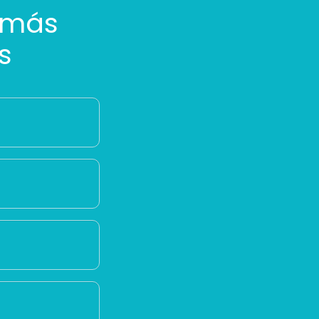
 más
s