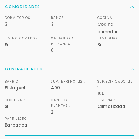
COMODIDADES
DORMITORIOS :
BAÑOS :
COCINA :
3
3
Cocina
comedor
LIVING COMEDOR :
CAPACIDAD
LAVADERO :
PERSONAS :
Si
Si
6
GENERALIDADES
BARRIO :
SUP.TERRENO M2 :
SUP.EDIFICADO M2
:
El Jaguel
400
160
COCHERA :
CANTIDAD DE
PISCINA :
PLANTAS :
Si
Climatizada
2
Para responderte
PARRILLERO :
Barbacoa
mejor y más rápido