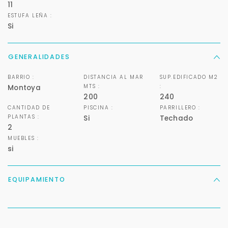
11
ESTUFA LEÑA :
Si
GENERALIDADES
Para responderte
mejor y más rápido
BARRIO :
DISTANCIA AL MAR
SUP.EDIFICADO M2
MTS :
:
Montoya
200
240
Déjanos tus datos para identificar tu consulta en el
CANTIDAD DE
PISCINA :
PARRILLERO :
sistema de gestión de clientes.
PLANTAS :
Si
Techado
2
Tu nombre *
MUEBLES :
si
Tu WhatsApp *
EQUIPAMIENTO
+598