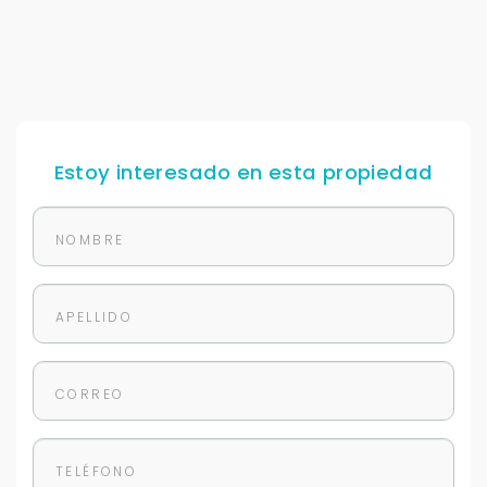
Tus datos están seguros
No compartimos tu información ni enviamos spam.
Uso exclusivo
Solo los usamos para responder tu consulta.
Continuar por WhatsApp
Estoy interesado en esta propiedad
Cancelar
Buscamos darte la mejor experiencia.
Con estos datos podemos responderte mejor y
más rápido.