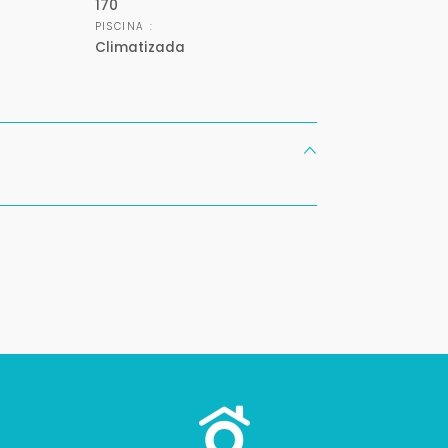
170
Buscamos darte la mejor experiencia.
PISCINA :
Con estos datos podemos responderte mejor y más rápido.
Climatizada