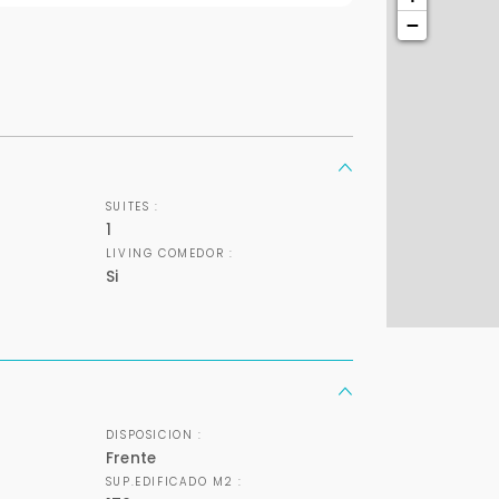
Déjanos tus datos para identificar tu consulta en el sistema de gestión de
clientes.
−
Tu nombre *
Tu WhatsApp *
SUITES :
+598
1
LIVING COMEDOR :
Tus datos están seguros
Uso exclusivo
Si
No compartimos tu información
Solo los usamos para responder
ni enviamos spam.
tu consulta.
Continuar por WhatsApp
DISPOSICION :
Cancelar
Frente
SUP.EDIFICADO M2 :