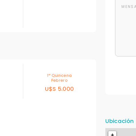
1ª Quincena
Febrero
0
U$S 5.000
Para responderte
mejor y más rápido
Ubicación
+