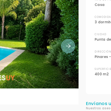
Casa
COMODIDA
3 dormit
CIUDAD
Punta de
DIRECCIÓ
Pinares -
SUPERFICI
400 m2
Envíanos 
Nuestros ases