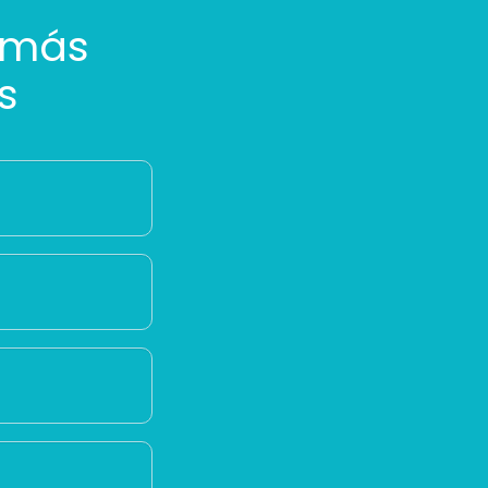
 más
s