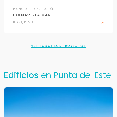
Tu nombre *
PROYECTO EN CONSTRUCCIÓN
BUENAVISTA MAR
BRAVA, PUNTA DEL ESTE
Tu WhatsApp *
+598
VER TODOS LOS PROYECTOS
Tus datos están seguros
No compartimos tu información ni enviamos spam.
Uso exclusivo
Solo los usamos para responder tu consulta.
Edificios
en Punta del Este
Continuar por WhatsApp
Cancelar
Buscamos darte la mejor experiencia.