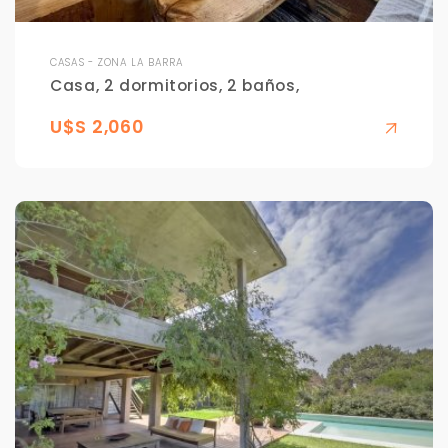
CASAS - ZONA LA BARRA
Casa, 2 dormitorios, 2 baños,
U$S 2,060
Para responderte
mejor y más rápido
Déjanos tus datos para identificar tu consulta en el
sistema de gestión de clientes.
Tu nombre *
Tu WhatsApp *
+598