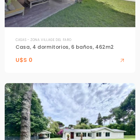
Tus datos están seguros
No compartimos tu información ni enviamos spam.
Uso exclusivo
Solo los usamos para responder tu consulta.
CASAS - ZONA VILLAGE DEL FARO
Casa, 4 dormitorios, 6 baños, 462m2
Continuar por WhatsApp
U$S 0
Cancelar
Buscamos darte la mejor experiencia.
Con estos datos podemos responderte mejor y
más rápido.