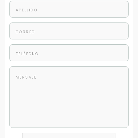
Tus datos están seguros
No compartimos tu información ni enviamos spam.
Uso exclusivo
Solo los usamos para responder tu consulta.
Continuar por WhatsApp
Cancelar
Buscamos darte la mejor experiencia.
Con estos datos podemos responderte mejor y
más rápido.