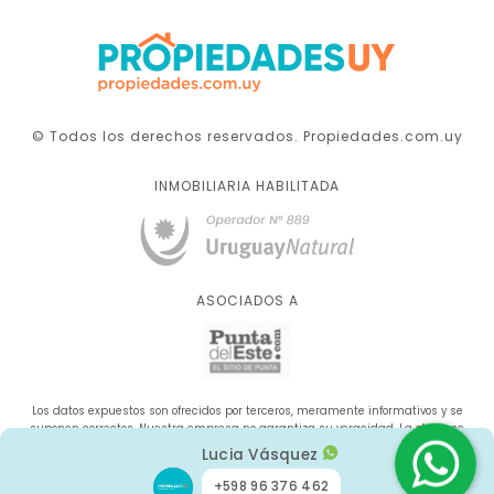
© Todos los derechos reservados. Propiedades.com.uy
INMOBILIARIA HABILITADA
ASOCIADOS A
Los datos expuestos son ofrecidos por terceros, meramente informativos y se
suponen correctos. Nuestra empresa no garantiza su veracidad. La oferta se
sujeta a errores, cambios de precio, omisión y/o retirada del mercado sin aviso
Lucia Vásquez
previo.
+598 96 376 462