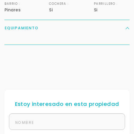
BARRIO :
COCHERA :
PARRILLERO :
Pinares
Si
Si
EQUIPAMIENTO
Para responderte
mejor y más rápido
Déjanos tus datos para identificar tu consulta en el
sistema de gestión de clientes.
Tu nombre *
Estoy interesado en esta propiedad
Tu WhatsApp *
+598