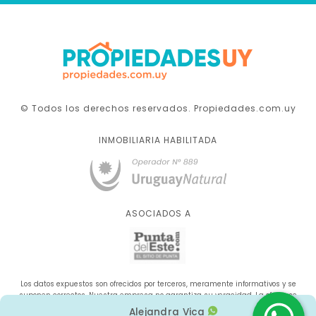
© Todos los derechos reservados. Propiedades.com.uy
INMOBILIARIA HABILITADA
ASOCIADOS A
Los datos expuestos son ofrecidos por terceros, meramente informativos y se
suponen correctos. Nuestra empresa no garantiza su veracidad. La oferta se
sujeta a errores, cambios de precio, omisión y/o retirada del mercado sin aviso
Alejandra Vica