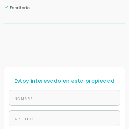
+598
Escritorio
Tus datos están seguros
No compartimos tu información ni enviamos spam.
Uso exclusivo
Solo los usamos para responder tu consulta.
Continuar por WhatsApp
Cancelar
Estoy interesado en esta propiedad
Buscamos darte la mejor experiencia.
Con estos datos podemos responderte mejor y
más rápido.