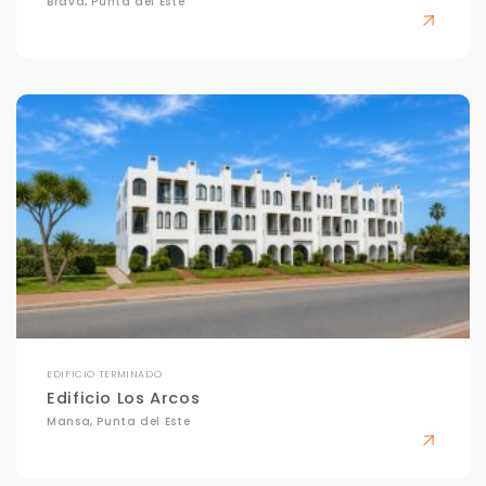
Brava, Punta del Este
Tus datos están seguros
No compartimos tu información ni enviamos spam.
Uso exclusivo
Solo los usamos para responder tu consulta.
Continuar por WhatsApp
Cancelar
Buscamos darte la mejor experiencia.
Con estos datos podemos responderte mejor y
más rápido.
EDIFICIO TERMINADO
Edificio Los Arcos
Mansa, Punta del Este