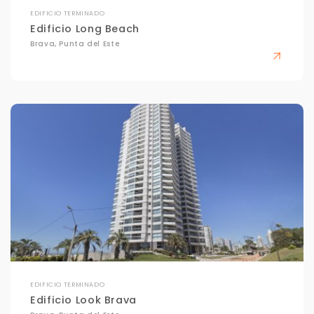
EDIFICIO TERMINADO
Edificio Long Beach
Brava, Punta del Este
Para responderte
mejor y más rápido
Déjanos tus datos para identificar tu consulta en el
sistema de gestión de clientes.
Tu nombre *
Tu WhatsApp *
EDIFICIO TERMINADO
+598
Edificio Look Brava