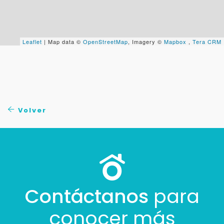
+598
Leaflet
| Map data ©
OpenStreetMap
, Imagery ©
Mapbox
,
Tera CRM
Tus datos están seguros
No compartimos tu información ni enviamos spam.
Uso exclusivo
Solo los usamos para responder tu consulta.
Continuar por WhatsApp
Volver
Cancelar
Buscamos darte la mejor experiencia.
Con estos datos podemos responderte mejor y
Contáctanos
para
más rápido.
conocer más