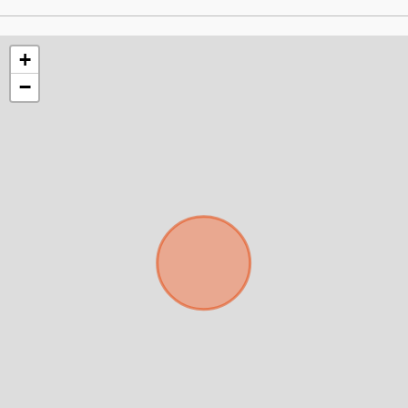
+
−
Para responderte
mejor y más rápido
Déjanos tus datos para identificar tu consulta en el
sistema de gestión de clientes.
Tu nombre *
Tu WhatsApp *