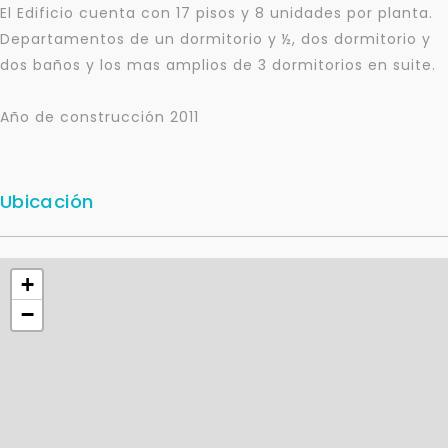
Tu nombre *
El Edificio cuenta con 17 pisos y 8 unidades por planta.
Departamentos de un dormitorio y ½, dos dormitorio y
dos baños y los mas amplios de 3 dormitorios en suite.
Tu WhatsApp *
Año de construcción 2011
+598
Tus datos están seguros
Ubicación
No compartimos tu información ni enviamos spam.
Uso exclusivo
Solo los usamos para responder tu consulta.
+
−
Continuar por WhatsApp
Cancelar