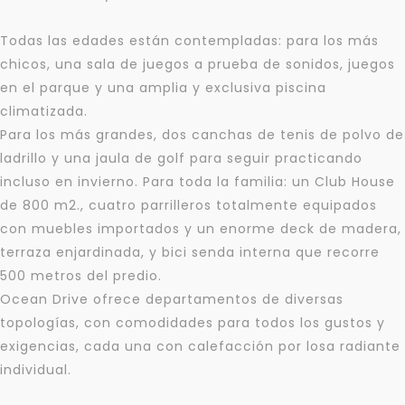
Todas las edades están contempladas: para los más
chicos, una sala de juegos a prueba de sonidos, juegos
en el parque y una amplia y exclusiva piscina
climatizada.
Para los más grandes, dos canchas de tenis de polvo de
ladrillo y una jaula de golf para seguir practicando
incluso en invierno. Para toda la familia: un Club House
de 800 m2., cuatro parrilleros totalmente equipados
con muebles importados y un enorme deck de madera,
terraza enjardinada, y bici senda interna que recorre
500 metros del predio.
Para responderte
Ocean Drive ofrece departamentos de diversas
mejor y más rápido
topologías, con comodidades para todos los gustos y
exigencias, cada una con calefacción por losa radiante
Déjanos tus datos para identificar tu consulta en el
individual.
sistema de gestión de clientes.