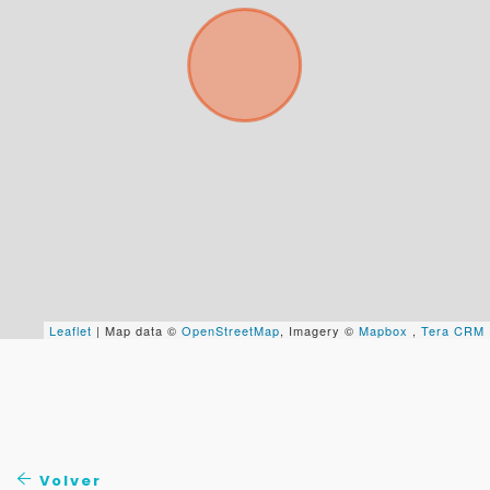
Buscamos darte la mejor experiencia.
Con estos datos podemos responderte mejor y
más rápido.
Leaflet
| Map data ©
OpenStreetMap
, Imagery ©
Mapbox
,
Tera CRM
Volver