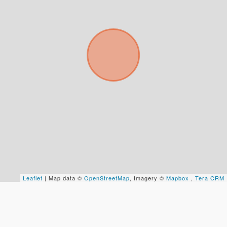
No compartimos tu información ni enviamos spam.
Uso exclusivo
Solo los usamos para responder tu consulta.
Continuar por WhatsApp
Cancelar
Buscamos darte la mejor experiencia.
Con estos datos podemos responderte mejor y
más rápido.
Leaflet
| Map data ©
OpenStreetMap
, Imagery ©
Mapbox
,
Tera CRM