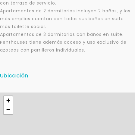
con terraza de servicio.
Apartamentos de 2 dormitorios incluyen 2 baños, y los
más amplios cuentan con todos sus baños en suite
más toilette social.
Apartamentos de 3 dormitorios con baños en suite.
Para responderte
Penthouses tiene además acceso y uso exclusivo de
mejor y más rápido
azoteas con parrilleros individuales.
Déjanos tus datos para identificar tu consulta en el
sistema de gestión de clientes.
Ubicación
Tu nombre *
+
Tu WhatsApp *
−
+598
Tus datos están seguros