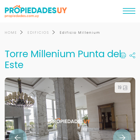
HOME
EDIFICIOS
Edificio Millenium
Torre Millenium Punta del
Este
19