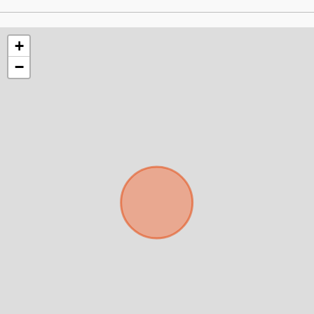
+
−
Para responderte
mejor y más rápido
Déjanos tus datos para identificar tu consulta en el
sistema de gestión de clientes.
Tu nombre *
Tu WhatsApp *