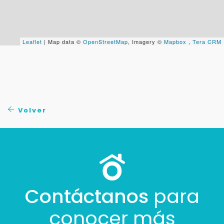
+598
Leaflet
| Map data ©
OpenStreetMap
, Imagery ©
Mapbox
,
Tera CRM
Tus datos están seguros
No compartimos tu información ni enviamos spam.
Uso exclusivo
Solo los usamos para responder tu consulta.
Continuar por WhatsApp
Volver
Cancelar
Buscamos darte la mejor experiencia.
Con estos datos podemos responderte mejor y
Contáctanos
para
más rápido.
conocer más