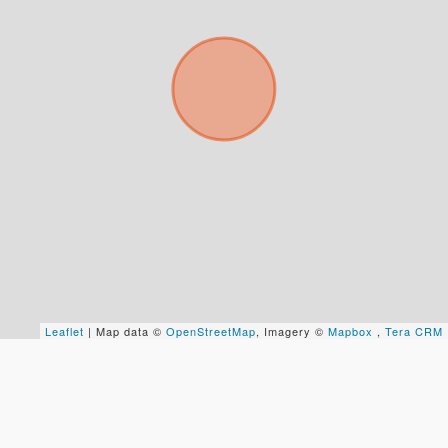
Tu nombre *
Tu WhatsApp *
+598
Tus datos están seguros
No compartimos tu información ni enviamos spam.
Uso exclusivo
Solo los usamos para responder tu consulta.
Leaflet
| Map data ©
OpenStreetMap
, Imagery ©
Mapbox
,
Tera CRM
Continuar por WhatsApp
Cancelar