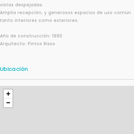
vistas despejadas.
Amplia recepción, y generosos espacios de uso común
tanto interiores como exteriores.
Año de construcción: 1990
Arquitecto: Pintos Risso
Ubicación
+
Para responderte
−
mejor y más rápido
Déjanos tus datos para identificar tu consulta en el
sistema de gestión de clientes.