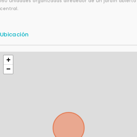
160 unidades organizadas alrededor de un jardín abierto
central.
Ubicación
+
−
Para responderte
mejor y más rápido
Déjanos tus datos para identificar tu consulta en el
sistema de gestión de clientes.
Tu nombre *