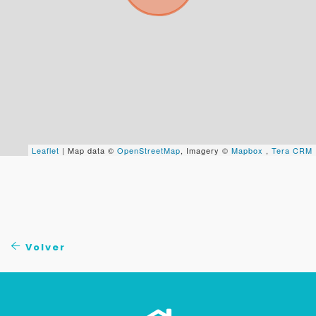
Tu WhatsApp *
+598
Tus datos están seguros
No compartimos tu información ni enviamos spam.
Uso exclusivo
Leaflet
| Map data ©
OpenStreetMap
, Imagery ©
Mapbox
,
Tera CRM
Solo los usamos para responder tu consulta.
Continuar por WhatsApp
Cancelar
Volver
Buscamos darte la mejor experiencia.
Con estos datos podemos responderte mejor y
más rápido.