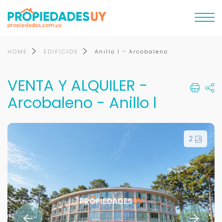
HOME
EDIFICIOS
Anillo l - Arcobaleno
VENTA Y ALQUILER -
Arcobaleno - Anillo l
2