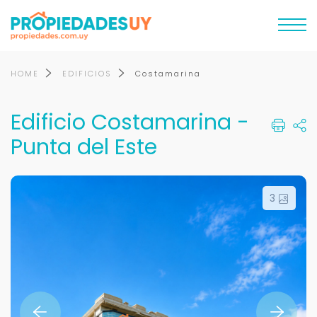
HOME
EDIFICIOS
Costamarina
Edificio Costamarina -
Punta del Este
3