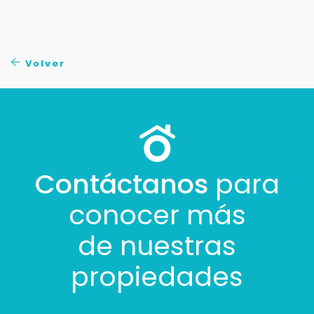
Tus datos están seguros
No compartimos tu información ni enviamos spam.
Uso exclusivo
Solo los usamos para responder tu consulta.
Volver
Continuar por WhatsApp
Cancelar
Contáctanos
para
Buscamos darte la mejor experiencia.
conocer más
Con estos datos podemos responderte mejor y
más rápido.
de nuestras
propiedades