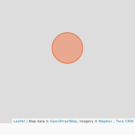
Para responderte
mejor y más rápido
Déjanos tus datos para identificar tu consulta en el
sistema de gestión de clientes.
Tu nombre *
Tu WhatsApp *
Leaflet
| Map data ©
OpenStreetMap
, Imagery ©
Mapbox
,
Tera CRM
+598