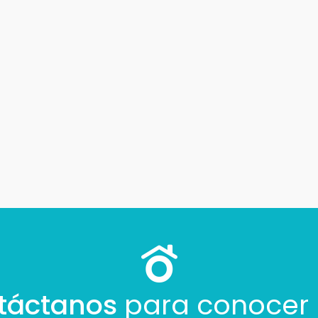
Tu nombre *
Tu WhatsApp *
+598
Tus datos están seguros
Uso exclusivo
No compartimos tu información
Solo los usamos para responder
ni enviamos spam.
tu consulta.
Continuar por WhatsApp
Cancelar
táctanos
para conocer
Buscamos darte la mejor experiencia.