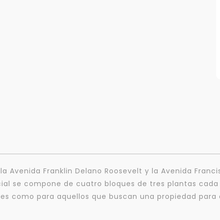
Para responderte
e la Avenida Franklin Delano Roosevelt y la Avenida Franc
mejor y más rápido
l se compone de cuatro bloques de tres plantas cada un
es como para aquellos que buscan una propiedad para al
Déjanos tus datos para identificar tu consulta en el sistema de gestión de
clientes.