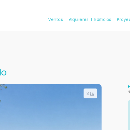
Ventas
Alquileres
Edificios
Proye
do
N
3