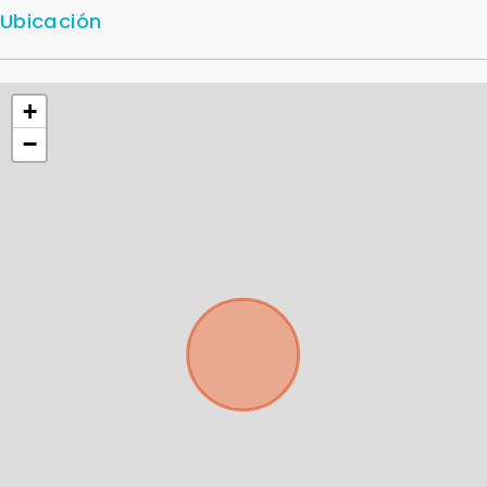
Tu WhatsApp *
Ubicación
+598
+
Tus datos están seguros
No compartimos tu información ni enviamos spam.
−
Uso exclusivo
Solo los usamos para responder tu consulta.
Continuar por WhatsApp
Cancelar
Buscamos darte la mejor experiencia.
Con estos datos podemos responderte mejor y
más rápido.