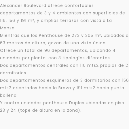
Alexander Boulevard ofrece confortables
departamentos de 3 y 4 ambientes con superficies de
116, 156 y 191 m², y amplias terrazas con vista a La
Mansa.
Mientras que los Penthouse de 273 y 305 m², ubicados a
63 metros de altura, gozan de una vista única.
Ofrece un total de 96 departamentos, ubicando 4
unidades por planta, con 3 tipologías diferentes.
Dos departamentos centrales con 116 mts2 propios de 2
Para responderte
dormitorios
mejor y más rápido
Dos departamentos esquineros de 3 dormitorios con 156
mts2 orientados hacia la Brava y 191 mts2 hacia punta
Déjanos tus datos para identificar tu consulta en el
sistema de gestión de clientes.
ballena
Y cuatro unidades penthouse Duplex ubicadas en piso
Tu nombre *
23 y 24 (tope de altura en la zona).