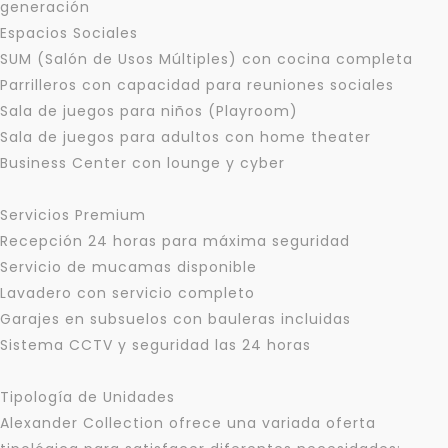
generación
Espacios Sociales
SUM (Salón de Usos Múltiples) con cocina completa
Parrilleros con capacidad para reuniones sociales
Sala de juegos para niños (Playroom)
Sala de juegos para adultos con home theater
Business Center con lounge y cyber
Para responderte
mejor y más rápido
Servicios Premium
Recepción 24 horas para máxima seguridad
Déjanos tus datos para identificar tu consulta en el
Servicio de mucamas disponible
sistema de gestión de clientes.
Lavadero con servicio completo
Tu nombre *
Garajes en subsuelos con bauleras incluidas
Sistema CCTV y seguridad las 24 horas
Tipología de Unidades
Tu WhatsApp *
Alexander Collection ofrece una variada oferta
+598