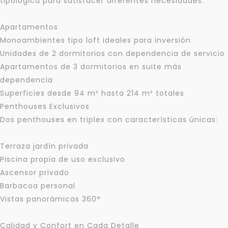
tipológica para satisfacer diferentes necesidades:
Apartamentos
Tus datos están seguros
No compartimos tu información ni enviamos spam.
Monoambientes tipo loft ideales para inversión
Uso exclusivo
Unidades de 2 dormitorios con dependencia de servicio
Solo los usamos para responder tu consulta.
Apartamentos de 3 dormitorios en suite más
dependencia
Superficies desde 94 m² hasta 214 m² totales
Continuar por WhatsApp
Penthouses Exclusivos
Dos penthouses en triplex con características únicas:
Cancelar
Terraza jardín privada
Buscamos darte la mejor experiencia.
Piscina propia de uso exclusivo
Con estos datos podemos responderte mejor y
Ascensor privado
más rápido.
Barbacoa personal
Vistas panorámicas 360°
Calidad y Confort en Cada Detalle