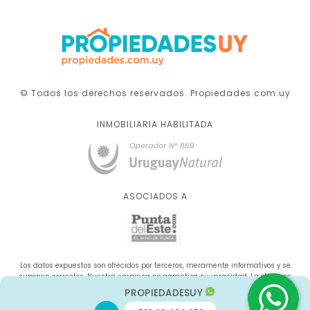
© Todos los derechos reservados. Propiedades.com.uy
INMOBILIARIA HABILITADA
ASOCIADOS A
Los datos expuestos son ofrecidos por terceros, meramente informativos y se
suponen correctos. Nuestra empresa no garantiza su veracidad. La oferta se
sujeta a errores, cambios de precio, omisión y/o retirada del mercado sin aviso
PROPIEDADESUY
previo.