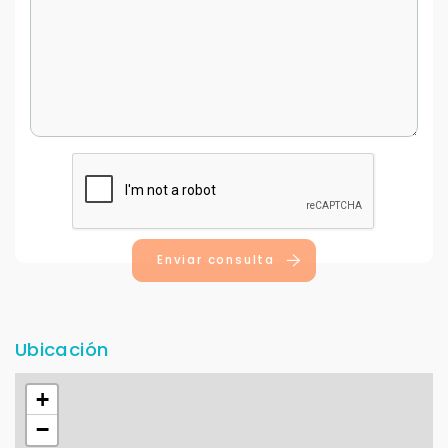
Continuar por WhatsApp
Cancelar
Buscamos darte la mejor experiencia.
Con estos datos podemos responderte mejor y
más rápido.
Enviar consulta
Ubicación
+
−