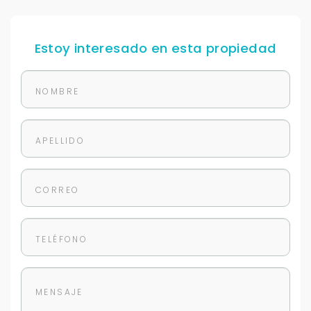
Para responderte
mejor y más rápido
Estoy interesado en esta propiedad
Déjanos tus datos para identificar tu consulta en el
sistema de gestión de clientes.
Tu nombre *
Tu WhatsApp *
+598
Tus datos están seguros
No compartimos tu información ni enviamos spam.
Uso exclusivo
Solo los usamos para responder tu consulta.