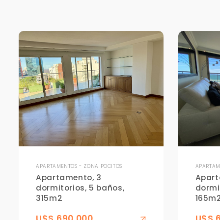
APARTAMENTOS - ZONA POCITOS
APARTAM
Apartamento, 3
Apart
dormitorios, 5 baños,
dormi
315m2
165m
U$S 690,000
U$S 