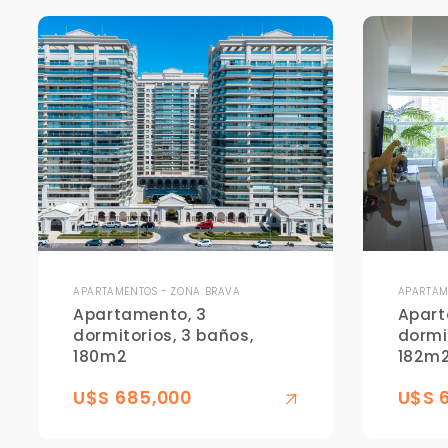
APARTAMENTOS - ZONA BRAVA
APARTAM
Apartamento, 3
Apart
dormitorios, 3 baños,
dormi
180m2
182m
U$S 685,000
U$S 