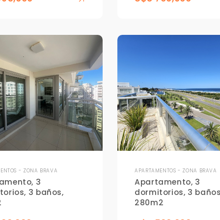
+598
Tus datos están seguros
Uso exclusivo
No compartimos tu información
Solo los usamos para responder
ni enviamos spam.
tu consulta.
Continuar por WhatsApp
Cancelar
Buscamos darte la mejor experiencia.
Con estos datos podemos responderte mejor y más rápido.
ENTOS - ZONA BRAVA
APARTAMENTOS - ZONA BRAVA
amento, 3
Apartamento, 3
torios, 3 baños,
dormitorios, 3 baños
2
280m2