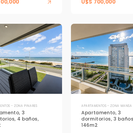
700,000
U$S 700,000
ENTOS - ZONA PINARES
APARTAMENTOS - ZONA MANSA
amento, 3
Apartamento, 3
torios, 4 baños,
dormitorios, 3 baños
2
146m2