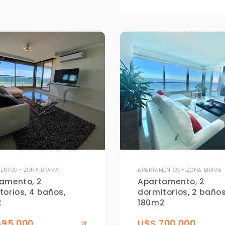
Para responderte
mejor y más rápido
Déjanos tus datos para identificar tu consulta en el sistema de gestión de
clientes.
Tu nombre *
ENTOS - ZONA BRAVA
APARTAMENTOS - ZONA BRAVA
amento, 2
Apartamento, 2
torios, 4 baños,
dormitorios, 2 baños
2
180m2
Tu WhatsApp *
695,000
U$S 700,000