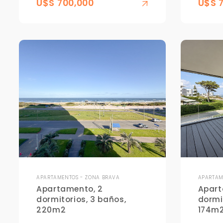
U$S 700,000
U$S 
APARTAMENTOS - ZONA BRAVA
APARTAM
Apartamento, 2
Apart
dormitorios, 3 baños,
dormi
220m2
174m