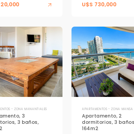
720,000
U$S 730,000
ENTOS - ZONA MANANTIALES
APARTAMENTOS - ZONA MANSA
amento, 3
Apartamento, 2
torios, 3 baños,
dormitorios, 3 baños
2
164m2