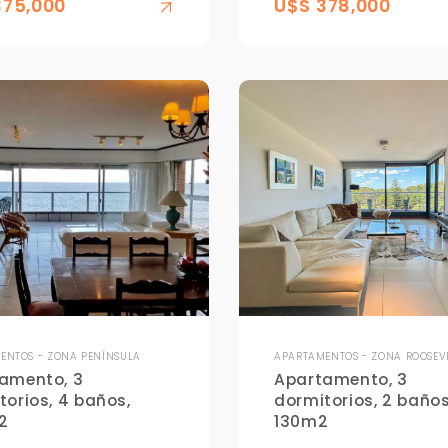
375,000
U$S 378,000
ENTOS - ZONA PENÍNSULA
APARTAMENTOS - ZONA ROOSEV
amento, 3
Apartamento, 3
torios, 4 baños,
dormitorios, 2 baños
2
130m2