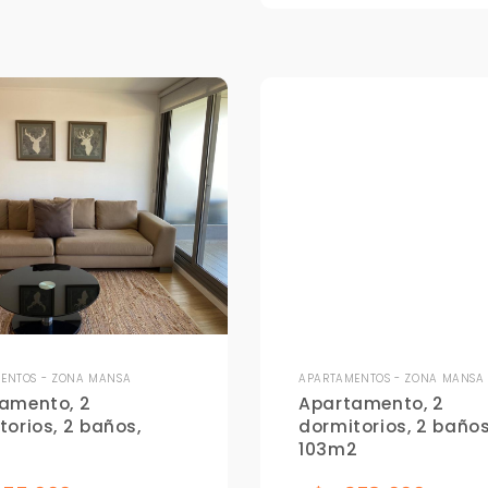
+598
Tus datos están seguros
Uso exclusivo
No compartimos tu información
Solo los usamos para responder
ni enviamos spam.
tu consulta.
Continuar por WhatsApp
Cancelar
Buscamos darte la mejor experiencia.
Con estos datos podemos responderte mejor y más rápido.
ENTOS - ZONA MANSA
APARTAMENTOS - ZONA MANSA
amento, 2
Apartamento, 2
torios, 2 baños,
dormitorios, 2 baños
103m2