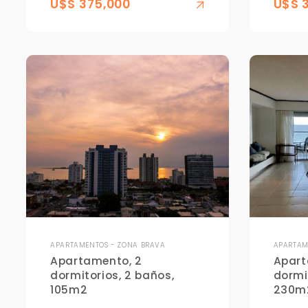
U$S 375,000
U$S 
APARTAMENTOS - ZONA BRAVA
APARTAM
Apartamento, 2
Apart
dormitorios, 2 baños,
dormi
105m2
230m