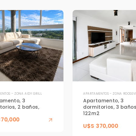
Para responderte
mejor y más rápido
Déjanos tus datos para identificar tu consulta en el sistema de gestión de
clientes.
NTOS - ZONA AIDY GRILL
APARTAMENTOS - ZONA ROOSEV
Tu nombre *
amento, 3
Apartamento, 3
torios, 2 baños,
dormitorios, 3 baños
122m2
370,000
Tu WhatsApp *
U$S 370,000