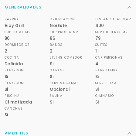
GENERALIDADES
BARRIO
ORIENTACION
DISTANCIA AL MAR
Aidy Grill
NorEste
400
SUP.TOTAL M2
SUP.PROPIA M2
SUP.CUBIERTA M2
86
86
79
DORMITORIOS
BAÑOS
SUITES
2
2
1
COCINA
LIVING COMEDOR
CAP.PERSONAS
Definida
Si
4
PLAYROOM
GARAGE
PARRILLERO
Si
Si
Si
PLAYROOM
SERV.MUCAMAS
SERV.PLAYA
Si
Opcional
Si
PISCINA
SAUNA
GIMNASIO
Climatizada
Si
Si
CANCHAS
Si
Para responderte
mejor y más rápido
AMENITIES