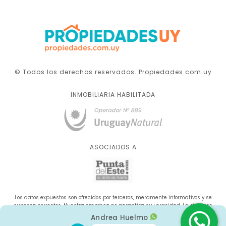
© Todos los derechos reservados. Propiedades.com.uy
INMOBILIARIA HABILITADA
ASOCIADOS A
Los datos expuestos son ofrecidos por terceros, meramente informativos y se
suponen correctos. Nuestra empresa no garantiza su veracidad. La oferta se
sujeta a errores, cambios de precio, omisión y/o retirada del mercado sin aviso
Andrea Huelmo
previo.