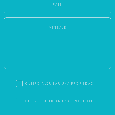
Tu WhatsApp *
+598
Tus datos están seguros
No compartimos tu información ni enviamos spam.
Uso exclusivo
Solo los usamos para responder tu consulta.
Continuar por WhatsApp
Cancelar
QUIERO ALQUILAR UNA PROPIEDAD
Buscamos darte la mejor experiencia.
Con estos datos podemos responderte mejor y
QUIERO PUBLICAR UNA PROPIEDAD
más rápido.