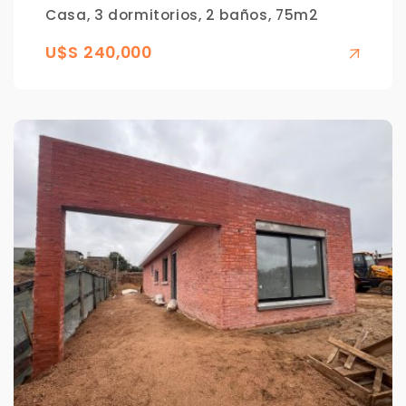
Casa, 3 dormitorios, 2 baños, 75m2
U$S 240,000
Para responderte
mejor y más rápido
Déjanos tus datos para identificar tu consulta en el
sistema de gestión de clientes.
Tu nombre *
Tu WhatsApp *
+598