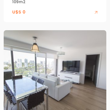
109m2
U$S 0