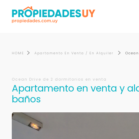
HOME
Apartamento En Venta / En Alquiler
Ocean
Ocean Drive de 2 dormitorios en venta
Apartamento en venta y alqu
baños