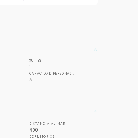
+598
Tus datos están seguros
Uso exclusivo
No compartimos tu información
Solo los usamos para responder
ni enviamos spam.
tu consulta.
Continuar por WhatsApp
SUITES :
Cancelar
1
CAPACIDAD PERSONAS :
5
Buscamos darte la mejor experiencia.
Con estos datos podemos responderte mejor y más rápido.
DISTANCIA AL MAR
400
DORMITORIOS