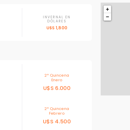
+
−
INVERNAL EN
DÓLARES
U$S 1,800
Para responderte
mejor y más rápido
2ª Quincena
Déjanos tus datos para identificar tu consulta en el sistema de gestión de
Enero
clientes.
U$S 6.000
Tu nombre *
2ª Quincena
Febrero
Tu WhatsApp *
0
U$S 4.500