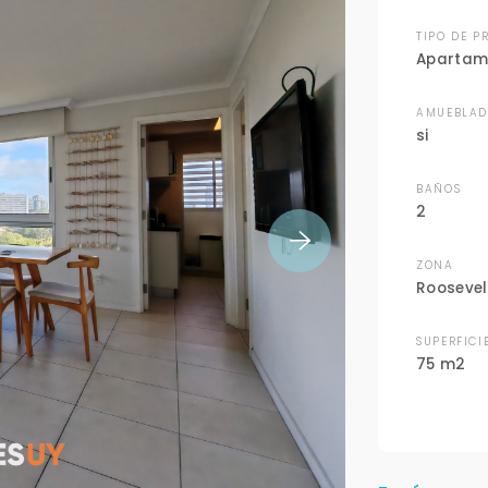
TIPO DE P
Apartam
AMUEBLA
si
BAÑOS
2
ZONA
Roosevel
SUPERFICI
75 m2