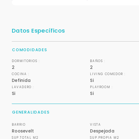
Datos Específicos
COMODIDADES
DORMITORIOS :
BAÑOS :
2
2
COCINA :
LIVING COMEDOR :
Definida
Si
LAVADERO :
PLAYROOM :
Si
Si
GENERALIDADES
BARRIO
VISTA
Roosevelt
Despejada
SUP.TOTAL M2
SUP.PROPIA M2