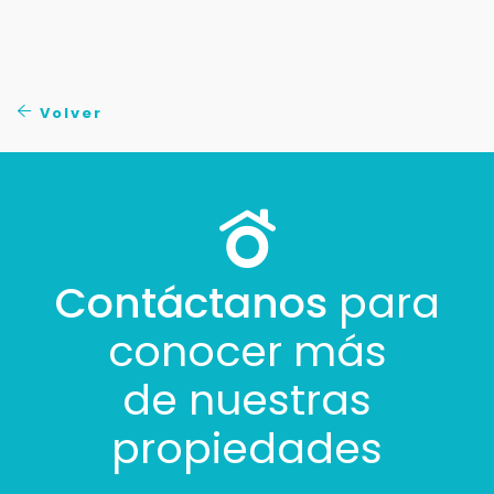
Tus datos están seguros
No compartimos tu información ni enviamos spam.
Uso exclusivo
Solo los usamos para responder tu consulta.
Volver
Continuar por WhatsApp
Cancelar
Contáctanos
para
Buscamos darte la mejor experiencia.
Con estos datos podemos responderte mejor y
conocer más
más rápido.
de nuestras
propiedades