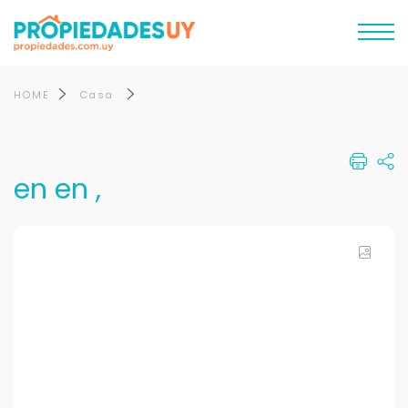
HOME
Casa
en en ,