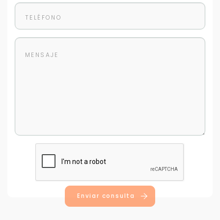
Para responderte
mejor y más rápido
Déjanos tus datos para identificar tu consulta en el
sistema de gestión de clientes.
Tu nombre *
Tu WhatsApp *
Enviar consulta
+598