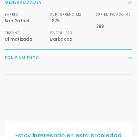
GENERALIDADES
BARRIO :
SUP.TERRENO M2 :
SUP.EDIFICADO M2
:
San Rafael
1875
389
PISCINA :
PARRILLERO :
Climatizada
Barbacoa
EQUIPAMIENTO
Para responderte
mejor y más rápido
Déjanos tus datos para identificar tu consulta en el
sistema de gestión de clientes.
Tu nombre *
Estoy interesado en esta propiedad