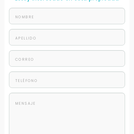
Tu WhatsApp *
+598
Tus datos están seguros
No compartimos tu información ni enviamos spam.
Uso exclusivo
Solo los usamos para responder tu consulta.
Continuar por WhatsApp
Cancelar
Buscamos darte la mejor experiencia.
Con estos datos podemos responderte mejor y
más rápido.