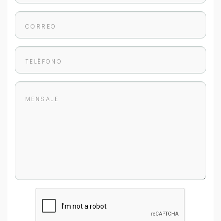
Para responderte
mejor y más rápido
Déjanos tus datos para identificar tu consulta en el
sistema de gestión de clientes.
Tu nombre *
Tu WhatsApp *
+598
Tus datos están seguros
No compartimos tu información ni enviamos spam.
Uso exclusivo
Solo los usamos para responder tu consulta.