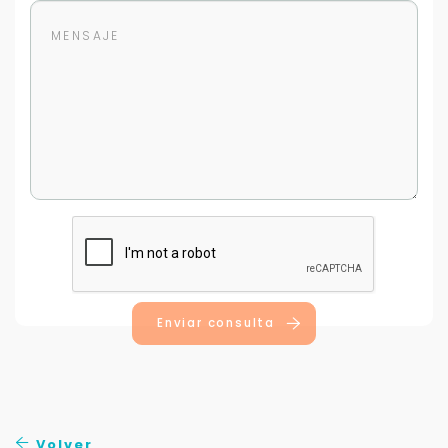
Uso exclusivo
Solo los usamos para responder tu consulta.
Continuar por WhatsApp
Cancelar
Buscamos darte la mejor experiencia.
Con estos datos podemos responderte mejor y
más rápido.
Enviar consulta
Volver