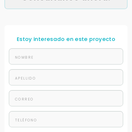
Para responderte
mejor y más rápido
Estoy interesado en este proyecto
Déjanos tus datos para identificar tu consulta en el
sistema de gestión de clientes.
Tu nombre *
Tu WhatsApp *
+598
Tus datos están seguros
No compartimos tu información ni enviamos spam.