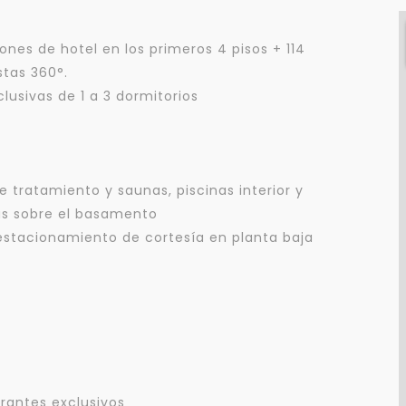
ones de hotel en los primeros 4 pisos + 114
stas 360°.
clusivas de 1 a 3 dormitorios
tratamiento y saunas, piscinas interior y
Para responderte
das sobre el basamento
estacionamiento de cortesía en planta baja
mejor y más rápido
Déjanos tus datos para identificar tu consulta en el sistema de gestión de
clientes.
Tu nombre *
rantes exclusivos