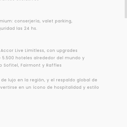
Tu WhatsApp *
+598
mium: conserjería, valet parking,
uridad las 24 hs.
Tus datos están seguros
Uso exclusivo
No compartimos tu información
Solo los usamos para responder
ni enviamos spam.
tu consulta.
ccor Live Limitless, con upgrades
 5.500 hoteles alrededor del mundo y
Continuar por WhatsApp
Sofitel, Fairmont y Raffles
Cancelar
de lujo en la región, y el respaldo global de
ertirse en un ícono de hospitalidad y estilo
Buscamos darte la mejor experiencia.
Con estos datos podemos responderte mejor y más rápido.