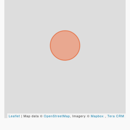
Tus datos están seguros
No compartimos tu información ni enviamos spam.
Uso exclusivo
Solo los usamos para responder tu consulta.
Continuar por WhatsApp
Cancelar
Buscamos darte la mejor experiencia.
Con estos datos podemos responderte mejor y
más rápido.
Leaflet
| Map data ©
OpenStreetMap
, Imagery ©
Mapbox
,
Tera CRM