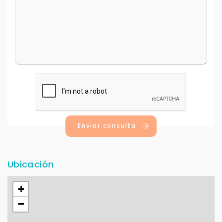
Para responderte
mejor y más rápido
Déjanos tus datos para identificar tu consulta en el
sistema de gestión de clientes.
Enviar consulta
Tu nombre *
Ubicación
Tu WhatsApp *
+
+598
−