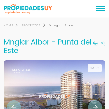
HOME
PROYECTOS
Manglar Albor
Mnglar Albor - Punta del
Este
34