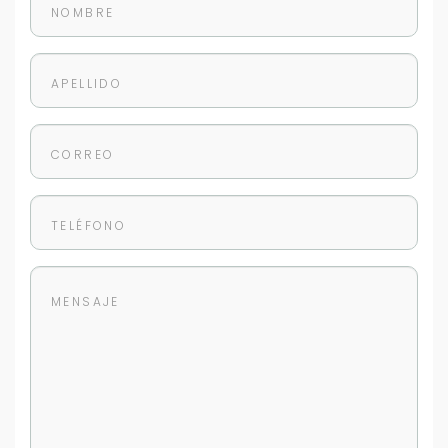
Para responderte
mejor y más rápido
Déjanos tus datos para identificar tu consulta en el
sistema de gestión de clientes.
Tu nombre *
Tu WhatsApp *
+598
Tus datos están seguros
No compartimos tu información ni enviamos spam.
Uso exclusivo
Solo los usamos para responder tu consulta.