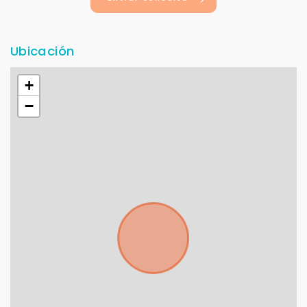
Ubicación
+
−
Para responderte
mejor y más rápido
Déjanos tus datos para identificar tu consulta en el
sistema de gestión de clientes.
Tu nombre *