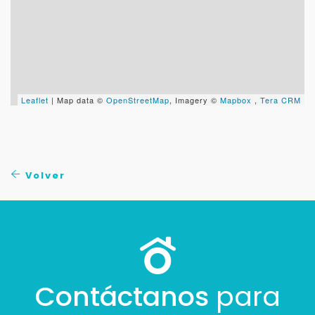
Tu WhatsApp *
+598
Tus datos están seguros
No compartimos tu información ni enviamos spam.
Leaflet
| Map data ©
OpenStreetMap
, Imagery ©
Mapbox
,
Tera CRM
Uso exclusivo
Solo los usamos para responder tu consulta.
Continuar por WhatsApp
Volver
Cancelar
Buscamos darte la mejor experiencia.
Con estos datos podemos responderte mejor y
más rápido.
Contáctanos
para