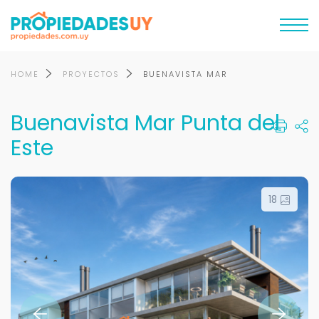
HOME
PROYECTOS
BUENAVISTA MAR
Buenavista Mar Punta del
Este
18