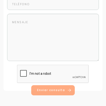
sistema de gestión de clientes.
Tu nombre *
Tu WhatsApp *
+598
Tus datos están seguros
No compartimos tu información ni enviamos spam.
Uso exclusivo
Solo los usamos para responder tu consulta.
Continuar por WhatsApp
Enviar consulta
Cancelar