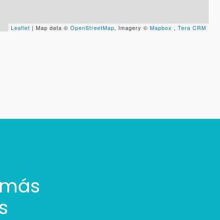
Leaflet
| Map data ©
OpenStreetMap
, Imagery ©
Mapbox
,
Tera CRM
 más
s