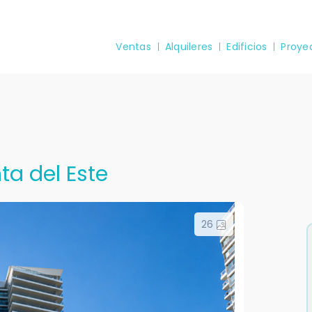
Ventas
Alquileres
Edificios
Proye
ta del Este
26