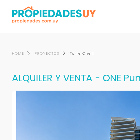
HOME
PROYECTOS
Torre One I
ALQUILER Y VENTA - ONE Pun