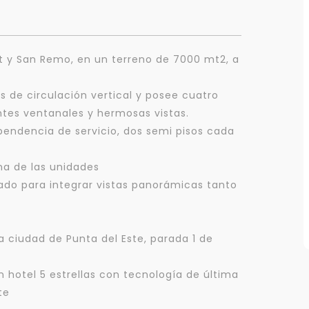
elt y San Remo, en un terreno de 7000 mt2, a
os de circulación vertical y posee cuatro
tes ventanales y hermosas vistas.
ependencia de servicio, dos semi pisos cada
na de las unidades
ado para integrar vistas panorámicas tanto
 ciudad de Punta del Este, parada 1 de
Para responderte
n hotel 5 estrellas con tecnología de última
mejor y más rápido
te