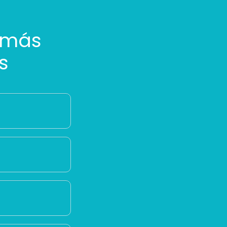
 más
s