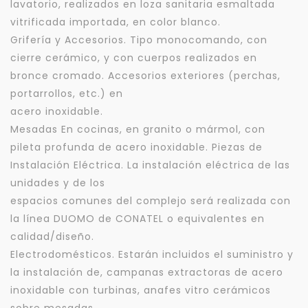
lavatorio, realizados en loza sanitaria esmaltada
vitrificada importada, en color blanco.
Grifería y Accesorios. Tipo monocomando, con
cierre cerámico, y con cuerpos realizados en
bronce cromado. Accesorios exteriores (perchas,
portarrollos, etc.) en
acero inoxidable.
Mesadas En cocinas, en granito o mármol, con
pileta profunda de acero inoxidable. Piezas de
Instalación Eléctrica. La instalación eléctrica de las
unidades y de los
Para responderte
espacios comunes del complejo será realizada con
mejor y más rápido
la línea DUOMO de CONATEL o equivalentes en
calidad/diseño.
Déjanos tus datos para identificar tu consulta en el
Electrodomésticos. Estarán incluidos el suministro y
sistema de gestión de clientes.
la instalación de, campanas extractoras de acero
Tu nombre *
inoxidable con turbinas, anafes vitro cerámicos
sobre mesadas,