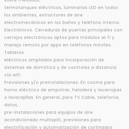
termotanques eléctricos, luminarias LED en todos
los ambientes, extractores de aire
Tu WhatsApp *
electromecánicos en los baños y teléfono interno.
+598
Electrónicos. Cerraduras de puertas principales con
cerrojos electrónicos aptos para módulos wi fi y
Tus datos están seguros
manejo remoto por apps en teléfonos móviles.
No compartimos tu información ni enviamos spam.
Tableros
Uso exclusivo
eléctricos ampliados para incorporación de
Solo los usamos para responder tu consulta.
sistemas de domótica y de controles a distancia
vía wifi.
Continuar por WhatsApp
Previsiones y/o preinstalaciones: En cocina para:
horno eléctrico de empotrar, heladera y lavarropas
Cancelar
o lavavajillas. En general, para TV Cable, telefonía,
datos,
pre-instalaciones para equipos de aire
Buscamos darte la mejor experiencia.
acondicionado multisplit, previsiones para
Con estos datos podemos responderte mejor y
más rápido.
electrificación y automatización de cortinados