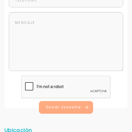
Para responderte
mejor y más rápido
Déjanos tus datos para identificar tu consulta en el
sistema de gestión de clientes.
Tu nombre *
Enviar consulta
Tu WhatsApp *
Ubicación