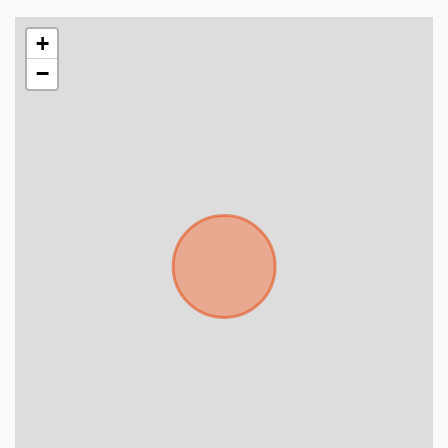
+598
+
Tus datos están seguros
−
No compartimos tu información ni enviamos spam.
Uso exclusivo
Solo los usamos para responder tu consulta.
Continuar por WhatsApp
Cancelar
Buscamos darte la mejor experiencia.
Con estos datos podemos responderte mejor y
más rápido.