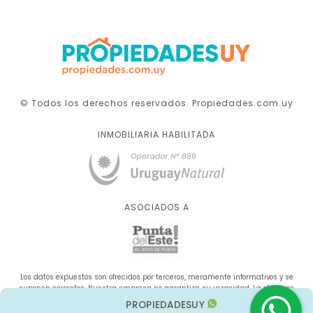
© Todos los derechos reservados. Propiedades.com.uy
INMOBILIARIA HABILITADA
ASOCIADOS A
Los datos expuestos son ofrecidos por terceros, meramente informativos y se
suponen correctos. Nuestra empresa no garantiza su veracidad. La oferta se
sujeta a errores, cambios de precio, omisión y/o retirada del mercado sin aviso
PROPIEDADESUY
previo.