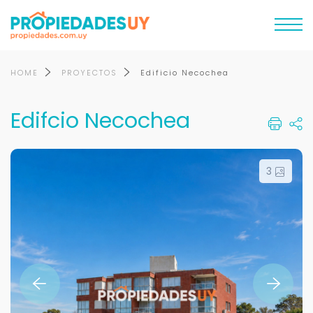
HOME
PROYECTOS
Edificio Necochea
Edifcio Necochea
3