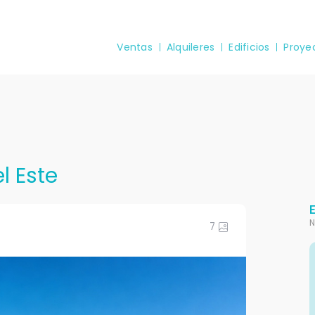
Ventas
Alquileres
Edificios
Proye
l Este
N
7