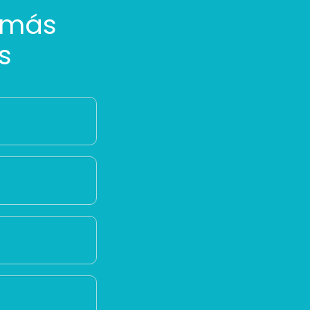
 más
s