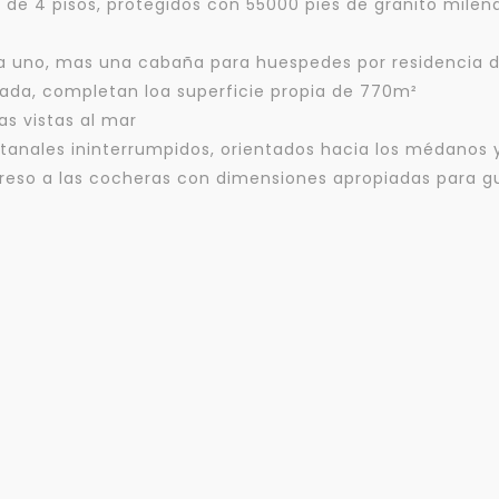
 de 4 pisos, protegidos con 55000 pies de granito mile
ada uno, mas una cabaña para huespedes por residencia
zada, completan loa superficie propia de 770m²
las vistas al mar
ntanales ininterrumpidos, orientados hacia los médanos 
eso a las cocheras con dimensiones apropiadas para guar
Para responderte
mejor y más rápido