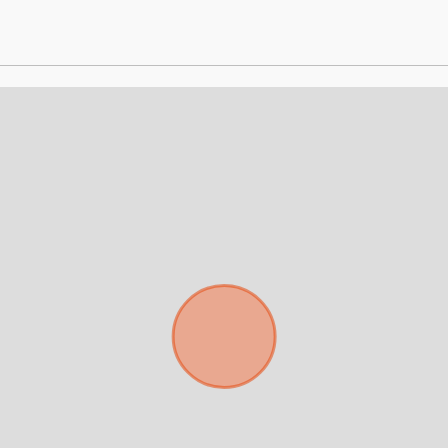
Déjanos tus datos para identificar tu consulta en el sistema de gestión de
clientes.
Tu nombre *
Tu WhatsApp *
+598
Tus datos están seguros
Uso exclusivo
No compartimos tu información
Solo los usamos para responder
ni enviamos spam.
tu consulta.
Continuar por WhatsApp
Cancelar