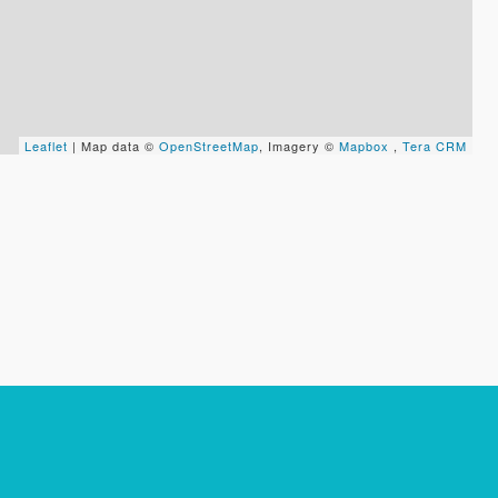
Leaflet
| Map data ©
OpenStreetMap
, Imagery ©
Mapbox
,
Tera CRM