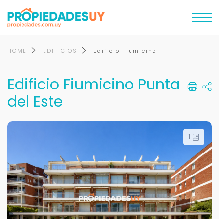
HOME
EDIFICIOS
Edificio Fiumicino
Edificio Fiumicino Punta
del Este
1