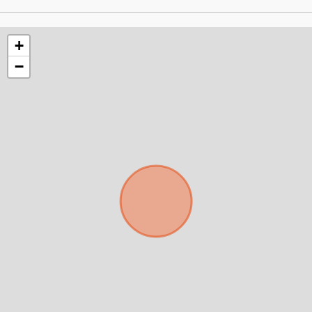
+
−
Para responderte
mejor y más rápido
Déjanos tus datos para identificar tu consulta en el
sistema de gestión de clientes.
Tu nombre *
Tu WhatsApp *