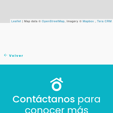
+598
Leaflet
| Map data ©
OpenStreetMap
, Imagery ©
Mapbox
,
Tera CRM
Tus datos están seguros
No compartimos tu información ni enviamos spam.
Uso exclusivo
Solo los usamos para responder tu consulta.
Continuar por WhatsApp
Volver
Cancelar
Buscamos darte la mejor experiencia.
Con estos datos podemos responderte mejor y
Contáctanos
para
más rápido.
conocer más