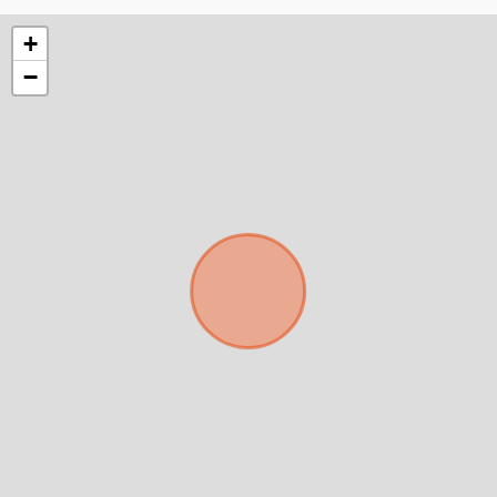
+
−
Para responderte
mejor y más rápido
Déjanos tus datos para identificar tu consulta en el
sistema de gestión de clientes.
Tu nombre *
Tu WhatsApp *