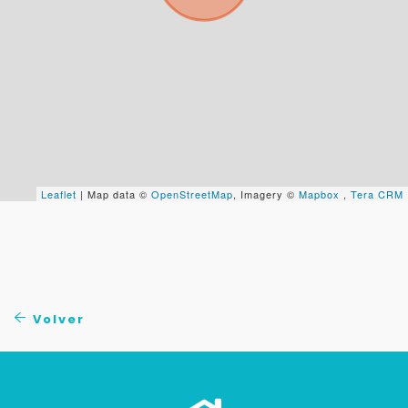
Tu WhatsApp *
+598
Tus datos están seguros
No compartimos tu información ni enviamos spam.
Uso exclusivo
Leaflet
| Map data ©
OpenStreetMap
, Imagery ©
Mapbox
,
Tera CRM
Solo los usamos para responder tu consulta.
Continuar por WhatsApp
Cancelar
Volver
Buscamos darte la mejor experiencia.
Con estos datos podemos responderte mejor y
más rápido.