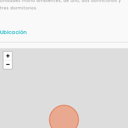
Unidades mono ambientes, de uno, dos dormitorios y
tres dormitorios.
Ubicación
+
−
Para responderte
mejor y más rápido
Déjanos tus datos para identificar tu consulta en el
sistema de gestión de clientes.
Tu nombre *