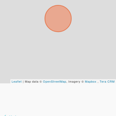
Tu nombre *
Tu WhatsApp *
+598
Tus datos están seguros
No compartimos tu información ni enviamos spam.
Uso exclusivo
Solo los usamos para responder tu consulta.
Leaflet
| Map data ©
OpenStreetMap
, Imagery ©
Mapbox
,
Tera CRM
Continuar por WhatsApp
Cancelar