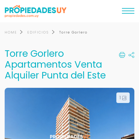
HOME
EDIFICIOS
Torre Gorlero
Torre Gorlero
Apartamentos Venta
Alquiler Punta del Este
1