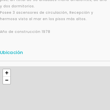
y dos dormitorios.
Posee 3 ascensores de circulación, Recepción y
hermosa vista al mar en los pisos más altos.
Año de construcción 1978
Ubicación
+
−
Para responderte
mejor y más rápido
Déjanos tus datos para identificar tu consulta en el
sistema de gestión de clientes.